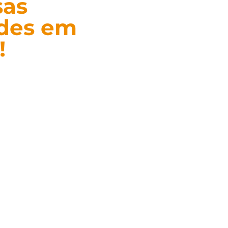
sas
ades em
!
as de eventos,
sse, organize sua
 ações sociais.