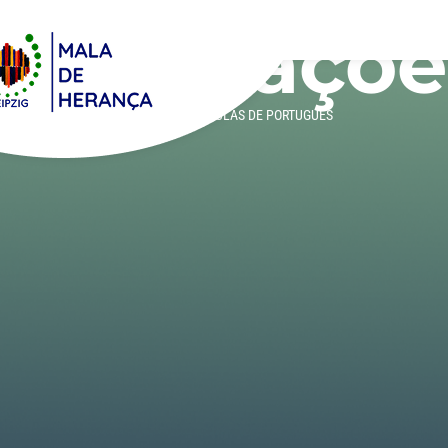
Atualizaçõe
DE
HOME
»
POLH
»
AULAS DE PORTUGUÊS