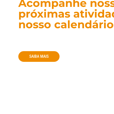
Acompanhe nos
próximas ativid
nosso calendário
No calendário da ONG você encontra dat
campanhas e atividades voluntárias. Ace
agenda e participe ativamente das nossas
SAIBA MAIS