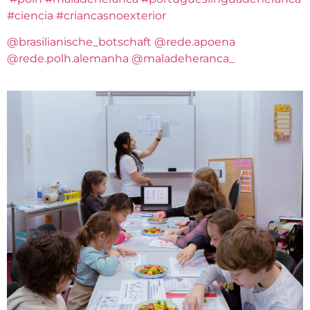
#ciencia
#criancasnoexterior
@brasilianische_botschaft
@rede.apoena
@rede.polh.alemanha
@maladeheranca_