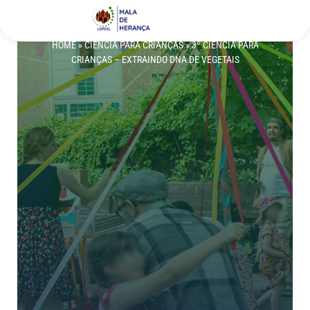
Atualizações
German
HOME
»
CIÊNCIA PARA CRIANÇAS
»
3º CIÊNCIA PARA
CRIANÇAS – EXTRAINDO DNA DE VEGETAIS