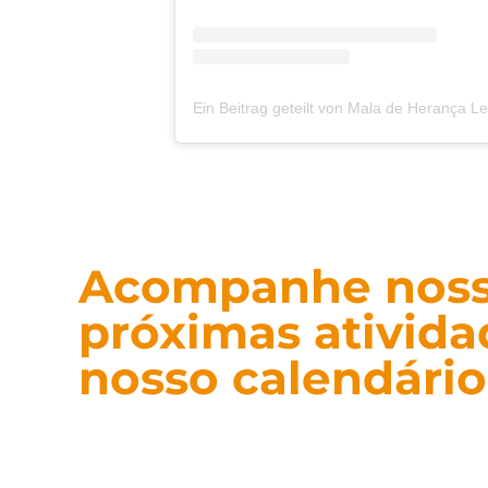
Ein Beitrag geteilt von Mala de Herança L
Acompanhe nos
próximas ativid
nosso calendário
No calendário da ONG você encontra dat
campanhas e atividades voluntárias. Ace
agenda e participe ativamente das nossas