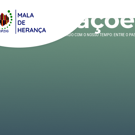
Atualizaçõe
DE
AS
»
25º CIÊNCIA PRA CRIANÇAS – VIVENDO COM O NOSSO TEMPO: ENTRE O PA