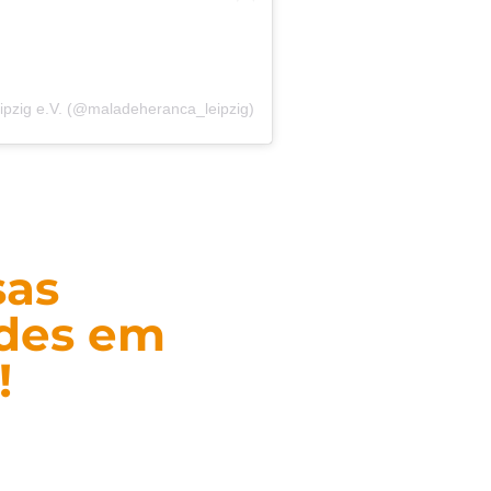
eipzig e.V. (@maladeheranca_leipzig)
sas
ades em
!
as de eventos,
sse, organize sua
 ações sociais.