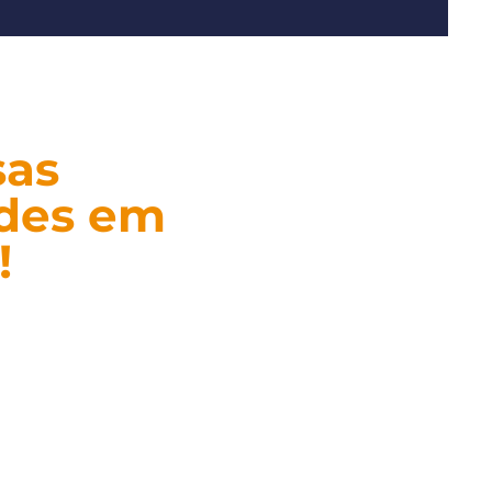
sas
ades em
!
as de eventos,
sse, organize sua
 ações sociais.