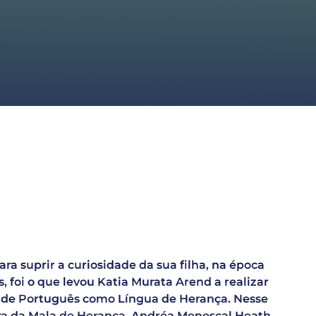
ra suprir a curiosidade da sua filha, na época
, foi o que levou Katia Murata Arend a realizar
no de Português como Língua de Herança. Nesse
ora da Mala de Herança, Andréa Menescal Heath,