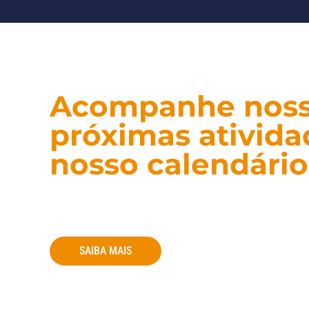
Acompanhe nos
próximas ativid
nosso calendário
No calendário da ONG você encontra dat
campanhas e atividades voluntárias. Ace
agenda e participe ativamente das nossas
SAIBA MAIS