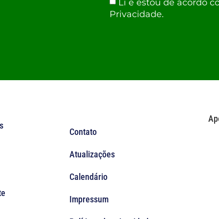
Li e estou de acordo c
Privacidade.
Ap
s
Contato
Atualizações
Calendário
te
Impressum