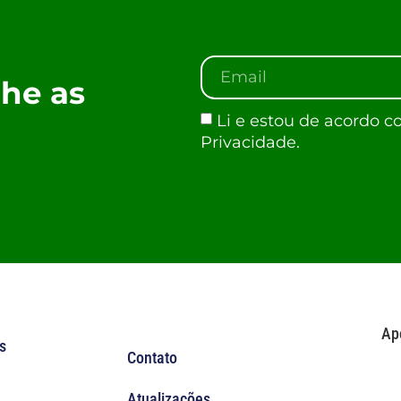
he as
Li e estou de acordo c
Privacidade.
Ap
s
Contato
Atualizações