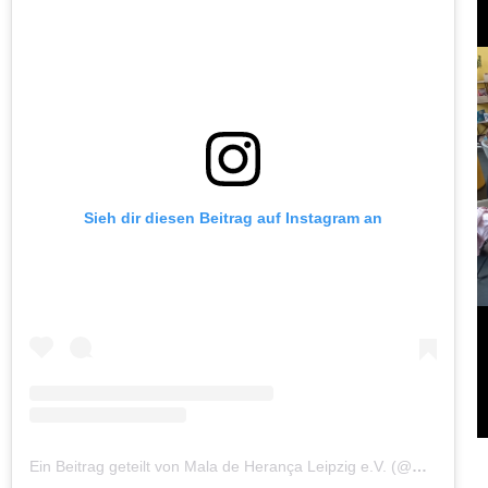
Sieh dir diesen Beitrag auf Instagram an
Ein Beitrag geteilt von Mala de Herança Leipzig e.V. (@maladeheranca_leipzig)