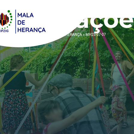
Atualizaçõe
DE
HOME
»
MALINHA DE HERANÇA
»
MH23-07-07