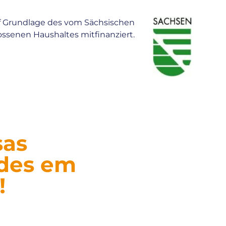
f Grundlage des vom Sächsischen
ssenen Haushaltes mitfinanziert.
sas
ades em
!
as de eventos,
sse, organize sua