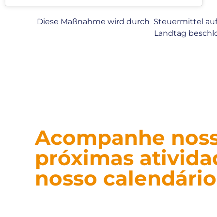
Diese Maßnahme wird durch Steuermittel au
Landtag beschlo
Acompanhe nos
próximas ativid
nosso calendário
No calendário da ONG você encontra dat
campanhas e atividades voluntárias. Ace